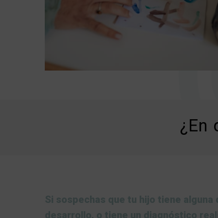
¿En 
Si sospechas que tu hijo tiene alguna d
desarrollo, o tiene un diagnóstico rea