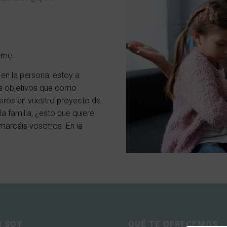
rme.
 en la persona, estoy a
os objetivos que como
yaros en vuestro proyecto de
a familia, ¿esto que quiere
 marcáis vosotros. En la
N SOY
QUÉ TE OFRECEMOS