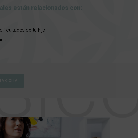
les están relacionados con:
ificultades de tu hijo.
ana.
TAR CITA