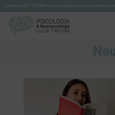
Llámanos 627 390 880
|
consultas@psicologialuciatintore.e
Neu