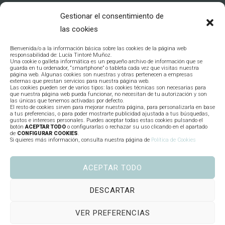
C/ Comarca Tierra de Barros, 3
Gestionar el consentimiento de
06800 Mérida, Badajoz
las cookies
627 390 880
Bienvenida/o a la información básica sobre las cookies de la página web
responsabilidad de: Lucía Tintoré Muñoz.
Una cookie o galleta informática es un pequeño archivo de información que se
guarda en tu ordenador, “smartphone” o tableta cada vez que visitas nuestra
página web. Algunas cookies son nuestras y otras pertenecen a empresas
consultas@psicologialuciatintore.es
externas que prestan servicios para nuestra página web.
Las cookies pueden ser de varios tipos: las cookies técnicas son necesarias para
que nuestra página web pueda funcionar, no necesitan de tu autorización y son
las únicas que tenemos activadas por defecto.
El resto de cookies sirven para mejorar nuestra página, para personalizarla en base
a tus preferencias, o para poder mostrarte publicidad ajustada a tus búsquedas,
gustos e intereses personales. Puedes aceptar todas estas cookies pulsando el
botón
ACEPTAR TODO
o configurarlas o rechazar su uso clicando en el apartado
de
CONFIGURAR COOKIES
.
Si quieres más información, consulta nuestra página de
Política de Cookies
ACEPTAR TODO
© Copyright 2022 Lucía Tintoré.
DESCARTAR
Aviso Legal
Política de
VER PREFERENCIAS
Privacidad
Política de cookies