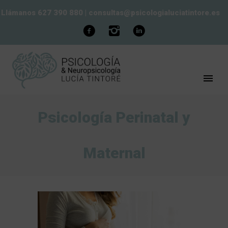
Llámanos 627 390 880
|
consultas@psicologialuciatintore.es
Psicología Perinatal y
Maternal