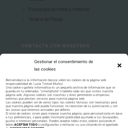
Psicología perinatal y maternal
Terapia de Pareja
CONTACTA CON NOSOTROS
C/ Comarca Tierra de Barros, 3
Gestionar el consentimiento de
06800 Mérida, Badajoz
las cookies
627 390 880
Bienvenida/o a la información básica sobre las cookies de la página web
responsabilidad de: Lucía Tintoré Muñoz.
Una cookie o galleta informática es un pequeño archivo de información que se
guarda en tu ordenador, “smartphone” o tableta cada vez que visitas nuestra
página web. Algunas cookies son nuestras y otras pertenecen a empresas
consultas@psicologialuciatintore.es
externas que prestan servicios para nuestra página web.
Las cookies pueden ser de varios tipos: las cookies técnicas son necesarias para
que nuestra página web pueda funcionar, no necesitan de tu autorización y son
las únicas que tenemos activadas por defecto.
El resto de cookies sirven para mejorar nuestra página, para personalizarla en base
a tus preferencias, o para poder mostrarte publicidad ajustada a tus búsquedas,
gustos e intereses personales. Puedes aceptar todas estas cookies pulsando el
botón
ACEPTAR TODO
o configurarlas o rechazar su uso clicando en el apartado