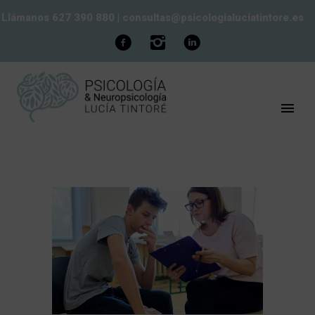
Llámanos 627 390 880
|
consultas@psicologialuciatintore.es