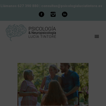
Llámanos 627 390 880
|
consultas@psicologialuciatintore.es